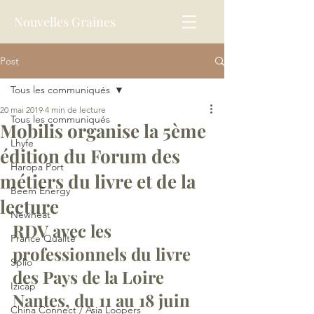
Nouvelles Graines
Post
Tous les communiqués
20 mai 2019
4 min de lecture
Tous les communiqués
Mobilis organise la 5ème
Lhyfe
édition du Forum des
Haropa Port
métiers du livre et de la
Beem Energy
lecture
Newheat
RDV avec les 
France Qualité
professionnels du livre 
Splio
des Pays de la Loire
Izicap
Nantes, du 11 au 18 juin 
China Connect / Asia Loopers