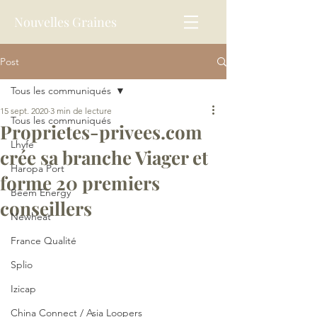
Nouvelles Graines
Post
Tous les communiqués
15 sept. 2020
3 min de lecture
Tous les communiqués
Proprietes-privees.com
Lhyfe
crée sa branche Viager et
Haropa Port
forme 20 premiers
Beem Energy
conseillers
Newheat
France Qualité
Splio
Izicap
China Connect / Asia Loopers