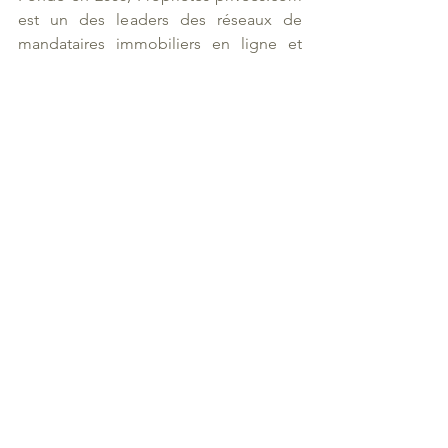
est un des leaders des réseaux de 
mandataires immobiliers en ligne et 
occupe la 4ème marche du classement, 
avec une croissance de 48% en 2018. Le 
Groupe dirigé par Michel Le Bras et 
Christine Cadrot, se distingue par la 
profondeur de son offre vis-à-vis des 
conseillers (seul réseau à rédiger les 
compromis de vente) et la diversité et la 
qualité des services proposés aux 
vendeurs et aux acheteurs (estimation, 
visite virtuelle, home staging, 
financement, gestion locative...). 
Objectif du réseau : devenir le leader 
sur le marché des services immobiliers 
dématérialisés. 
 Proprietes-privees.com fait partie du 
Groupe ORYX, spécialiste de 