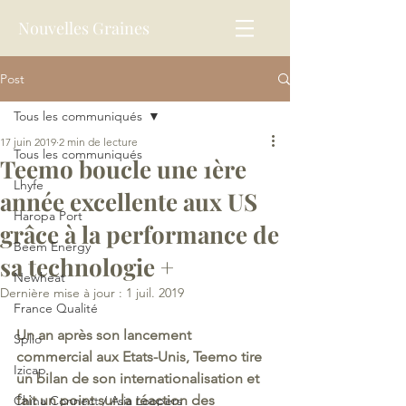
Nouvelles Graines
Post
Tous les communiqués
17 juin 2019
2 min de lecture
Tous les communiqués
Teemo boucle une 1ère
Lhyfe
année excellente aux US
Haropa Port
grâce à la performance de
Beem Energy
sa technologie +
Newheat
Dernière mise à jour :
1 juil. 2019
France Qualité
Un an après son lancement 
Splio
commercial aux Etats-Unis, Teemo tire 
Izicap
un bilan de son internationalisation et 
fait un point sur la réaction des 
China Connect / Asia Loopers