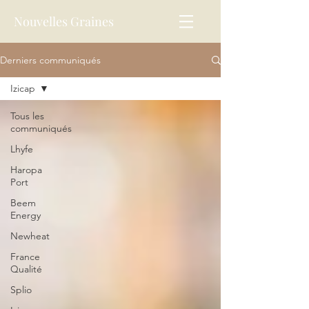
Nouvelles Graines
Derniers communiqués
Izicap
Tous les
communiqués
Lhyfe
Haropa
Port
Beem
Energy
Newheat
France
Qualité
Splio