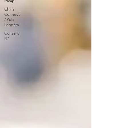
Izicap
China
Connect
/ Asia
Loopers
Conseils
RP