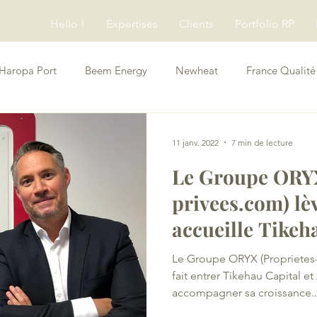
Hello !
Expertises
Clients
Portfolio RP
Haropa Port
Beem Energy
Newheat
France Qualité
Conseils RP
11 janv. 2022
7 min de lecture
Le Groupe ORYX
privees.com) lè
accueille Tikeh
Abénex
Le Groupe ORYX (Proprietes-
fait entrer Tikehau Capital e
accompagner sa croissance..