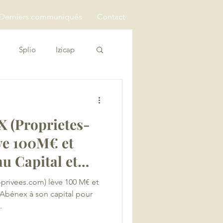
Derniers communiqués
Contact
Splio
Izicap
 (Proprietes-
ve 100M€ et
au Capital et
privees.com) lève 100 M€ et
t Abénex à son capital pour
.