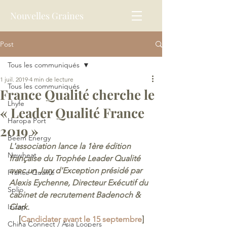
Nouvelles Graines
Post
Tous les communiqués
1 juil. 2019
4 min de lecture
Tous les communiqués
France Qualité cherche le
Lhyfe
« Leader Qualité France
Haropa Port
2019 »
Beem Energy
L'association lance la 1ère édition 
Newheat
française du Trophée Leader Qualité 
avec un Jury d'Exception présidé par 
France Qualité
Alexis Eychenne, Directeur Exécutif du 
Splio
cabinet de recrutement Badenoch & 
Izicap
Clark. 
[
Candidater avant le 15 septembre
]
China Connect / Asia Loopers