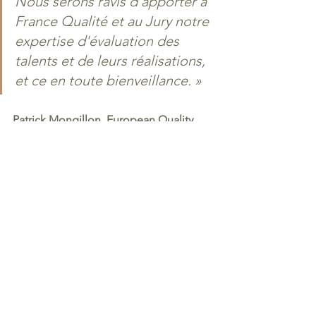
Nous serons ravis d'apporter à 
France Qualité et au Jury notre 
expertise d'évaluation des 
talents et de leurs réalisations, 
et ce en toute bienveillance. »
Patrick Mongillon, European Quality 
Leader 2015 :
Patrick Mongillon a été élu 
European Quality Leader, par 
l'EOQ en 2015. Si le Trophée 
Leader Qualité France est 
décerné au niveau national, 
l'impact peut être transposé : 
« Ce prix m'a offert une 
notoriété, une crédibilité et 