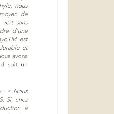
hyfe, nous 
 moyen de 
vert sans 
dre d'une 
hyd
TM
 est 
urable et 
nous avons 
d soit un 
 : 
« Nous 
 Si, chez 
duction à 