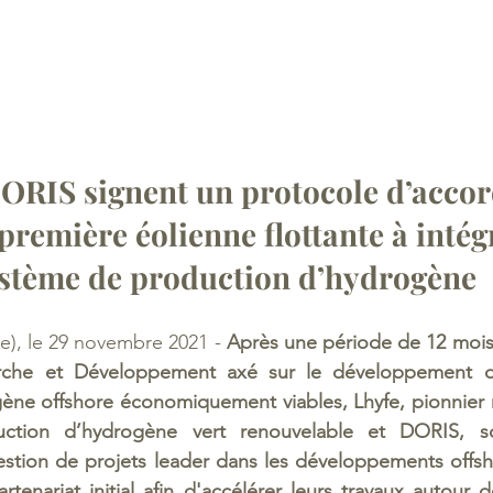
DORIS signent un protocole d’accor
 première éolienne flottante à intég
stème de production d’hydrogène 
ce), le 29 novembre 2021 -
 Après une période de 12 moi
he et Développement axé sur le développement de
ène offshore économiquement viables, Lhyfe, pionnier m
ction d’hydrogène vert renouvelable et DORIS, soc
estion de projets leader dans les développements offsh
rtenariat initial afin d'accélérer leurs travaux autour 