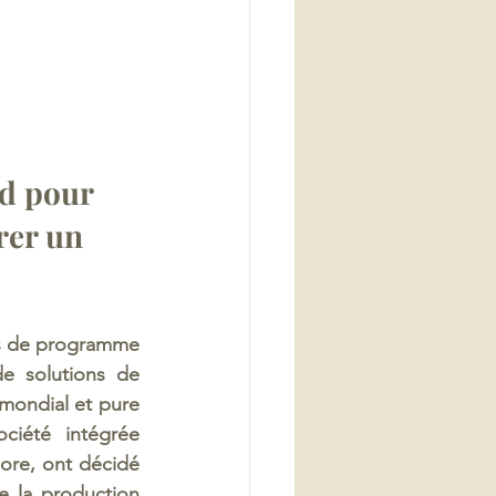
d pour 
rer un 
s de programme 
 solutions de 
ondial et pure 
iété intégrée 
ore, ont décidé 
de la production 