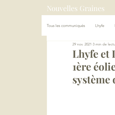
Nouvelles Graines
Tous les communiqués
Lhyfe
29 nov. 2021
3 min de lect
China Connect / Asia Loopers
Lhyfe et
1ère éoli
système 