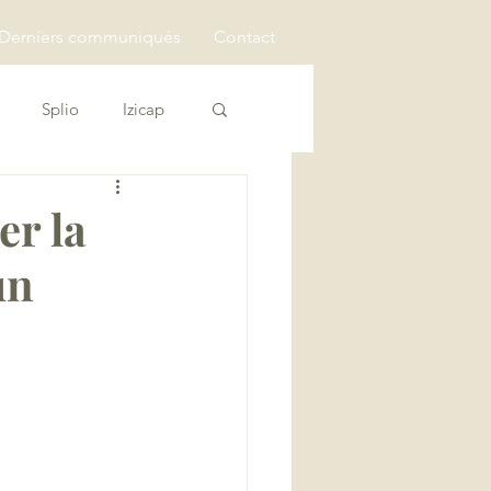
Derniers communiqués
Contact
Splio
Izicap
er la
un