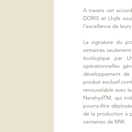
A travers cet accor
DORIS et Lhyfe souha
l'excellence de leur
La signature du pro
semaines seulement 
écologique par L
opérationnelles gén
développement de l
produit exclusif com
renouvelable avec la
Nerehyd
TM
, qui in
pourra être déployée
de la production à p
centaines de MW. 