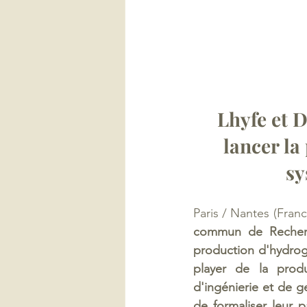
Lhyfe et 
lancer la
sy
Paris / Nantes (Fran
commun de Recherc
production d'hydrog
player de la produ
d'ingénierie et de g
de formaliser leur pa