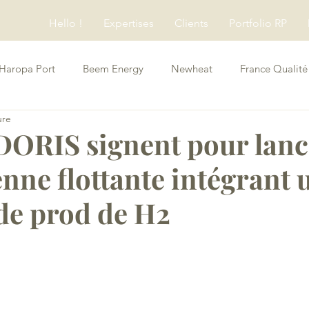
Hello !
Expertises
Clients
Portfolio RP
Haropa Port
Beem Energy
Newheat
France Qualité
ure
Conseils RP
 DORIS signent pour lanc
enne flottante intégrant 
de prod de H2