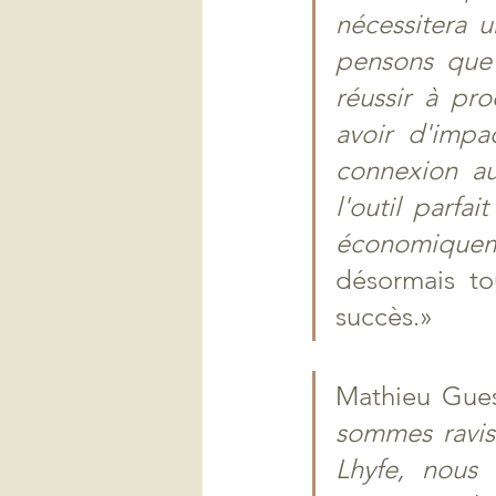
nécessitera u
pensons que 
réussir à pr
avoir d'impa
connexion au
l'outil parfa
économiqueme
désormais to
succès.»
Mathieu Gues
sommes ravis
Lhyfe, nous 