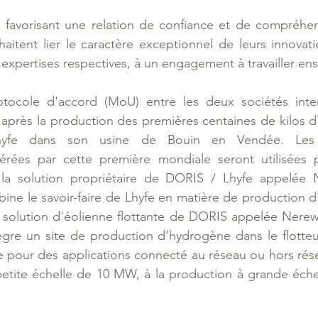
d favorisant une relation de confiance et de compréhen
itent lier le caractère exceptionnel de leurs innovati
s expertises respectives, à un engagement à travailler en
tocole d'accord (MoU) entre les deux sociétés inter
après la production des premières centaines de kilos d
hyfe dans son usine de Bouin en Vendée. Les c
érées par cette première mondiale seront utilisées pou
a solution propriétaire de DORIS / Lhyfe appelée 
bine le savoir-faire de Lhyfe en matière de production d
 solution d'éolienne flottante de DORIS appelée Nerewi
tègre un site de production d’hydrogène dans le flotteur
 pour des applications connecté au réseau ou hors réseau
etite échelle de 10 MW, à la production à grande échel