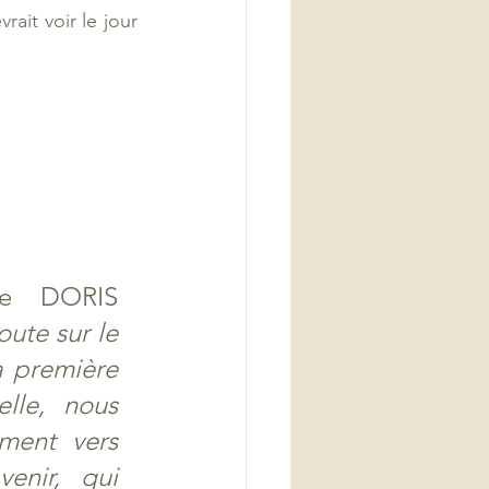
it voir le jour 
de DORIS 
ute sur le 
a première 
le, nous 
ment vers 
nir, qui 