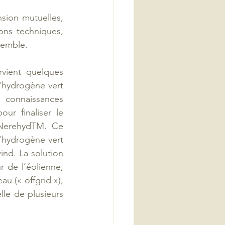
sion mutuelles, 
ons techniques, 
semble. 
vient quelques 
'hydrogène vert 
onnaissances 
r finaliser le 
Nerehyd
TM
. Ce 
'hydrogène vert 
nd. La solution 
 de l’éolienne, 
 (« offgrid »), 
le de plusieurs 