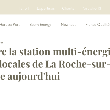
Hello !
Expertises
Clients
Portfolio RP
Haropa Port
Beem Energy
Newheat
France Qualité
re
Conseils RP
re la station multi-énerg
 locales de La Roche-sur
e aujourd'hui