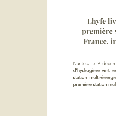
Lhyfe li
première s
France, i
Nantes, le 9 décem
d’hydrogène vert re
station multi-éner
première station mult