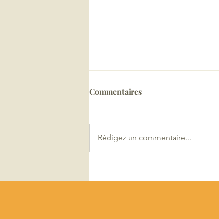
Commentaires
Rédigez un commentaire...
Lhyfe Secures Deal with
Plug: 50MW of PEM
Electrolyzers