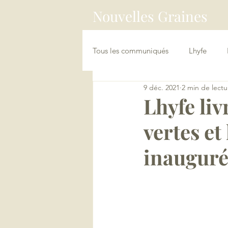
Nouvelles Graines
Tous les communiqués
Lhyfe
9 déc. 2021
2 min de lectu
China Connect / Asia Loopers
Lhyfe liv
vertes et
inauguré