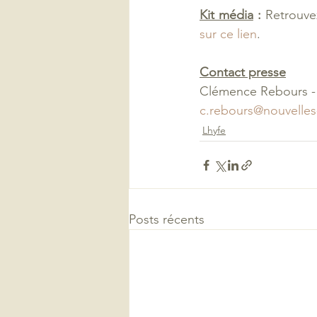
Kit média
 : 
Retrouve
sur ce lien
. 
Contact presse
Clémence Rebours - 
c.rebours@nouvelles
Lhyfe
Posts récents