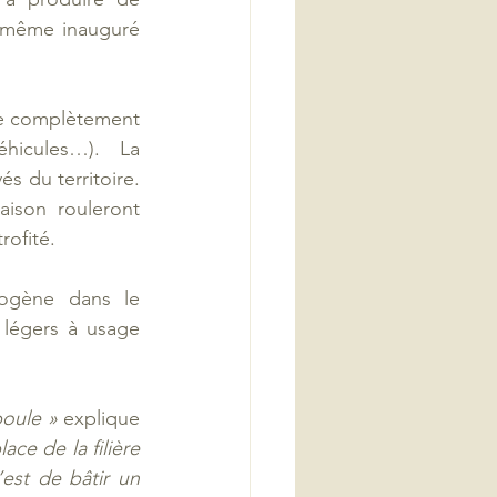
i-même inauguré 
e complètement 
hicules…). La 
s du territoire. 
ison rouleront 
ofité.  
ogène dans le 
légers à usage 
poule » 
explique 
ce de la filière 
st de bâtir un 