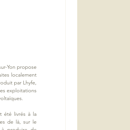
sur-Yon propose 
ites localement 
oduit par Lhyfe, 
s exploitations 
oltaïques. 
té livrés à la 
s de là, sur le 
à produire de 