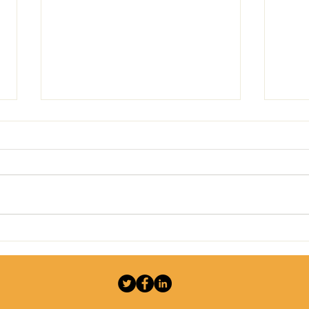
Lhyfe conclut un accord avec
Lhyf
Plug pour 10 electrolyseurs
l'hy
PEM de 5MW
reno
Roy