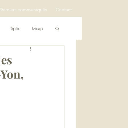
Derniers communiqués
Contact
Splio
Izicap
ies
-Yon,