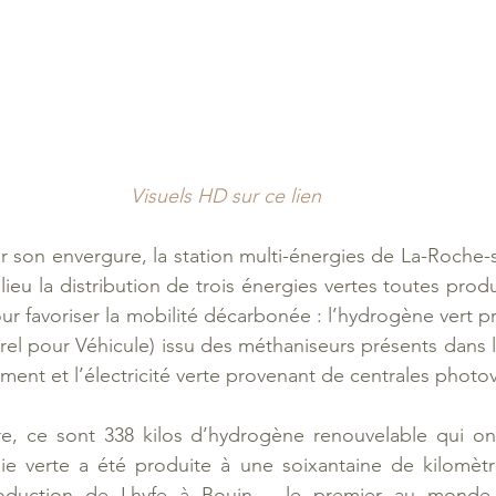
Visuels HD sur ce lien
 son envergure, la station multi-énergies de La-Roche-
ieu la distribution de trois énergies vertes toutes produ
our favoriser la mobilité décarbonée : l’hydrogène vert pr
el pour Véhicule) issu des méthaniseurs présents dans le
ment et l’électricité verte provenant de centrales photov
, ce sont 338 kilos d’hydrogène renouvelable qui ont é
ie verte a été produite à une soixantaine de kilomètre
roduction de Lhyfe à Bouin – le premier au monde 