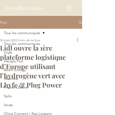
Nouvelles Graines
Post
Tous les communiqués
30 mars 2022
5 min de lecture
Tous les communiqués
Lidl ouvre la 1ère
Lhyfe
plateforme logistique
Haropa Port
d’Europe utilisant
Beem Energy
l’hydrogène vert avec
Newheat
Lhyfe & Plug Power
France Qualité
Splio
Izicap
China Connect / Asia Loopers