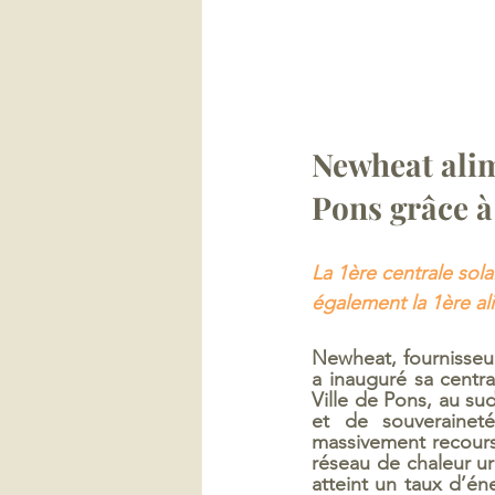
Newheat alime
Pons grâce à
La 1ère centrale sol
également la 1ère ali
Newheat, fournisseur
a inauguré sa centr
Ville de Pons, au su
et de souveraineté 
massivement recours
réseau de chaleur urb
atteint un taux d’én