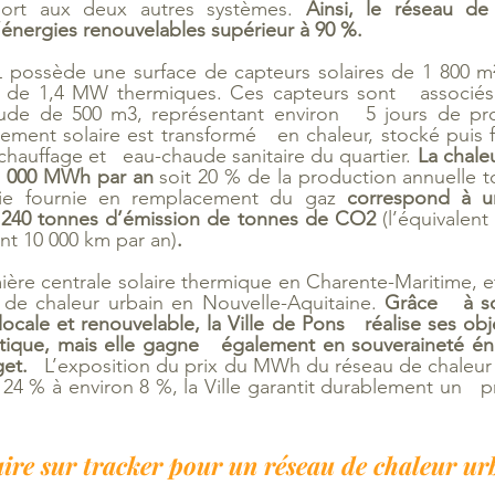
port aux deux autres systèmes. 
Ainsi, le réseau de c
énergies renouvelables supérieur à 90 %.
possède une surface de capteurs solaires de 1 800 m² 
 de 1,4 MW thermiques. Ces capteurs sont   associés
de de 500 m3, représentant environ   5 jours de prod
ment solaire est transformé   en chaleur, stocké puis f
hauffage et   eau-chaude sanitaire du quartier. 
La chaleu
 1 000 MWh par an
 soit 20 % de la production annuelle tot
ie fournie en remplacement du gaz 
correspond à u
 240 tonnes d’émission de tonnes de CO2 
(l’équivalent
ant 10 000 km par an)
.
re centrale solaire thermique en Charente-Maritime, et 
 de chaleur urbain en Nouvelle-Aquitaine. 
Grâce   à s
cale et renouvelable, la Ville de Pons   réalise ses obj
étique, mais elle gagne   également en souveraineté én
get.
   L’exposition du prix du MWh du réseau de chaleur a
24 % à environ 8 %, la Ville garantit durablement un   pr
laire sur tracker pour un réseau de chaleur ur