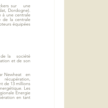
kers sur   une 
dat, Dordogne). 
 à une centrale 
 de la centrale 
apteurs équipées 
de la   société 
tion et de son 
r Newheat   en 
 récupération, 
 de 13 millions 
nergétique. Les 
gionale Energie 
ation en tant   