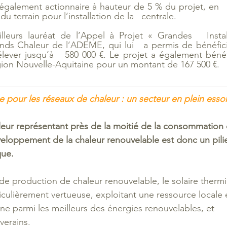
 également actionnaire à hauteur de 5 % du projet, en   
du terrain pour l’installation de la   centrale.
lleurs lauréat de l’Appel à Projet « Grandes   Install
ds Chaleur de l’ADEME, qui lui   a permis de bénéficie
élever jusqu’à   580 000 €. Le projet a également bénéf
égion Nouvelle-Aquitaine pour un montant de 167 500 €.
e pour les réseaux de chaleur : un secteur en plein esso
leur représentant près de la moitié de la consommation
loppement de la chaleur renouvelable est donc un pilier 
que.
 de production de chaleur renouvelable, le solaire therm
iculièrement vertueuse, exploitant une ressource locale et 
ne parmi les meilleurs des énergies renouvelables, et    
verains.