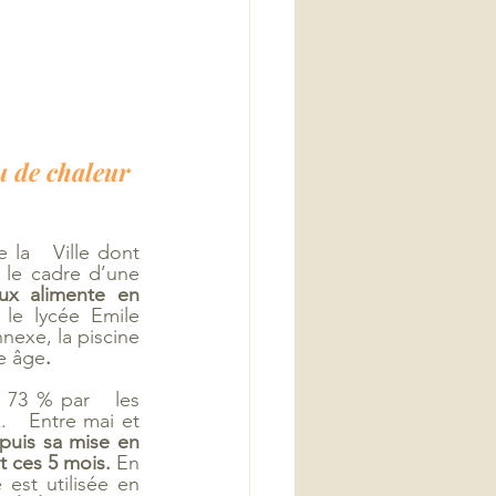
u de chaleur 
la   Ville dont 
 le cadre d’une 
ux alimente en 
 le lycée Emile 
nexe, la piscine 
me âge
.
 73 % par   les 
  Entre mai et 
puis sa mise en 
t ces 5 mois. 
En 
est utilisée en 