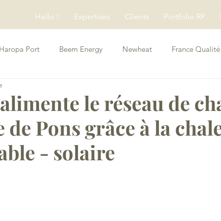
Hello !
Expertises
Clients
Portfolio RP
Haropa Port
Beem Energy
Newheat
France Qualité
e
Conseils RP
alimente le réseau de ch
le de Pons grâce à la chal
ble - solaire