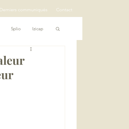
Derniers communiqués
Contact
Splio
Izicap
aleur
eur