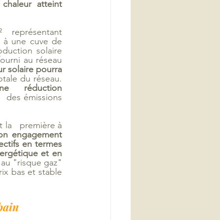
haleur atteint   
  représentant 
 à une cuve de 
uction solaire 
ourni au réseau 
r solaire pourra 
ale du réseau.   
ne   réduction 
   des émissions 
la   première à 
on engagement 
ectifs en termes 
ergétique et en 
u "risque gaz"   
ix bas et stable 
bain