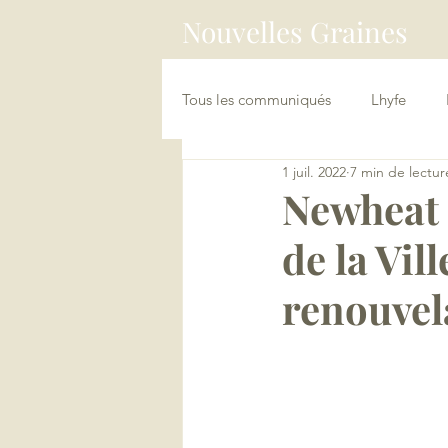
Nouvelles Graines
Tous les communiqués
Lhyfe
1 juil. 2022
7 min de lectur
China Connect / Asia Loopers
Newheat 
de la Vil
renouvela