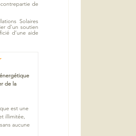
contrepartie de 
ations Solaires 
r d’un soutien 
icié d’une aide 
r
 énergétique 
de la     
ique est une 
illimitée,     
 sans aucune 