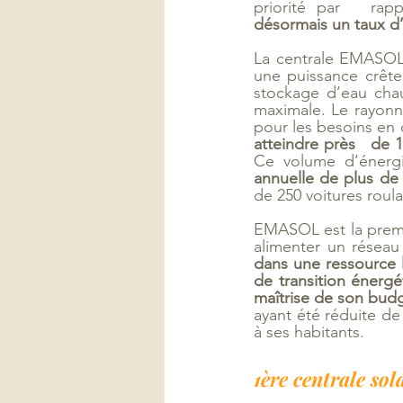
priorité par   rap
désormais un taux d’
La centrale EMASOL 
une puissance crête
stockage d’eau chau
maximale. Le rayonne
pour les besoins en c
atteindre près   de
Ce volume d’énerg
annuelle de plus de
de 250 voitures roul
EMASOL est la premiè
alimenter un réseau
dans une ressource lo
de transition énerg
maîtrise de son bud
ayant été réduite de 
à ses habitants.
1ère centrale so