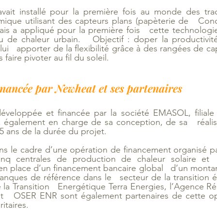
ait installé pour la première fois au monde des trac
rmique utilisant des capteurs plans (papèterie de   Con
lais a appliqué pour la première fois   cette technologie
 de chaleur urbain.   Objectif : doper la productivité
lui   apporter de la flexibilité grâce à des rangées de c
faire pivoter au fil du soleil. 
inancée par Newheat et ses partenaires
développée et financée par la société EMASOL, filiale 
 également en charge de sa conception, de sa   réalisa
25 ans de la durée du projet. 
ns le cadre d’une opération de financement organisé pa
inq centrales de production de chaleur solaire et  
n place d’un financement bancaire global   d’un montant
nques de référence dans le   secteur de la transition é
a Transition   Energétique Terra Energies, l’Agence Ré
et   OSER ENR sont également partenaires de cette opér
itaires.