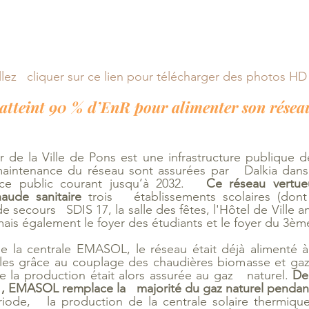
llez   cliquer sur ce lien pour télécharger des photos HD
 atteint 90 % d’EnR pour alimenter son résea
 de la Ville de Pons est une infrastructure publique de 
 maintenance du réseau sont assurées par   Dalkia dans
ice public courant jusqu’à 2032.   
Ce réseau vertue
aude sanitaire 
trois   établissements scolaires (dont
 secours   SDIS 17, la salle des fêtes, l'Hôtel de Ville an
mais également le foyer des étudiants et le foyer du 3è
de la centrale EMASOL, le réseau était déjà alimenté à
les grâce au couplage des chaudières biomasse et gaz. 
la production était alors assurée au gaz   naturel. 
De
021, EMASOL remplace la   majorité du gaz naturel pendan
ode,   la production de la centrale solaire thermique 