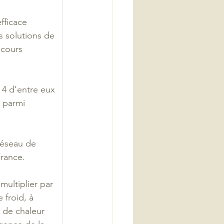
fficace 
 solutions de 
ours     
 4 d’entre eux 
 parmi 
réseau de 
France.
multiplier par 
froid, à     
 de chaleur 